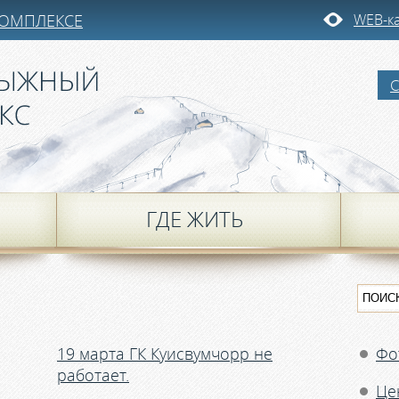
КОМПЛЕКСЕ
WEB-к
ГДЕ ЖИТЬ
19 марта ГК Куисвумчорр не
Фо
работает.
Це