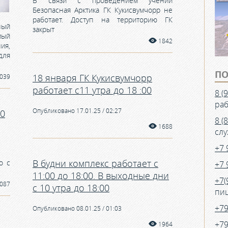
В связи с проведением учений
Безопасная Арктика ГК Кукисвумчорр не
работает. Доступ на территорию ГК
ный
закрыт
мый
1842
ия,
для
ПО
18 января ГК Кукисвумчорр
039
работает с11 утра до 18 :00
8 (
раб
Опубликовано 17.01.25 / 02:27
10
8 (
1688
слу
+7 
В будни комплекс работает с
о с
+7 
11:00 до 18:00. В выходные дни
+7(
087
с 10 утра до 18:00
пиц
+7
Опубликовано 08.01.25 / 01:03
+7
1964