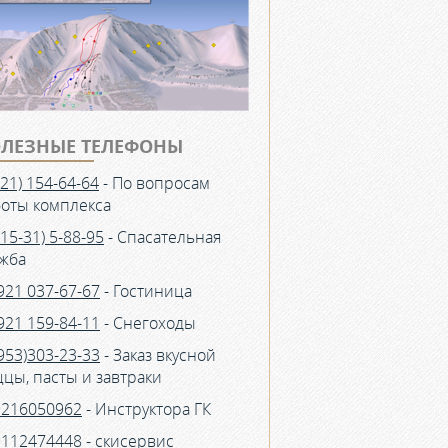
ЛЕЗНЫЕ ТЕЛЕФОНЫ
921) 154-64-64
- По вопросам
оты комплекса
815-31) 5-88-95
- Спасательная
жба
921 037-67-67
- Гостиница
921 159-84-11
- Снегоходы
953)303-23-33
- Заказ вкусной
цы, пасты и завтраки
9216050962
- Инструктора ГК
9112474448
- скисервис