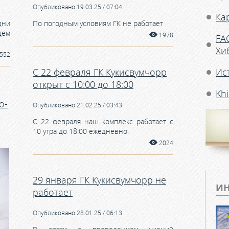
Опубликовано 19.03.25 / 07:04
Ка
ни
По погодным условиям ГК не работает
дём
1978
FA
Хи
552
С 22 февраля ГК Кукисвумчорр
Ис
открыт с 10:00 до 18:00
Kh
о-
Опубликовано 21.02.25 / 03:43
С 22 февраля наш комплекс работает с
10 утра до 18:00 ежедневно.
2024
29 января ГК Кукисвумчорр не
ИН
работает
Опубликовано 28.01.25 / 06:13