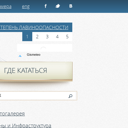
амера
eng
СТЕПЕНЬ ЛАВИНООПАСНОСТИ
1
2
3
4
5
ГДЕ КАТАТЬСЯ
тогалерея
ны и Инфраструктура