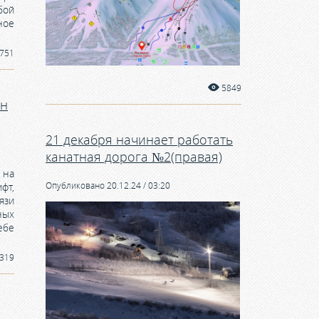
ой
ное
751
5849
он
21 декабря начинает работать
канатная дорога №2(правая)
 на
Опубликовано 20.12.24 / 03:20
фт,
язи
ных
ебе
319