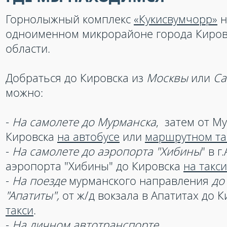
Горнолыжный комплекс
«Кукисвумчорр»
н
одноименном микрорайоне города Киров
области.
Добраться до Кировска из
Москвы
или
Са
можно:
-
На самолете до Мурманска
, затем от М
Кировска
на автобусе
или
маршрутном та
-
На самолете до аэропорта "Хибины
" в г
аэропорта "Хибины" до Кировска
на такси
-
На поезде
мурманского направления
до
"Апатиты",
от ж/д вокзала в Апатитах до 
такси
.
-
На личном автотранспорте.